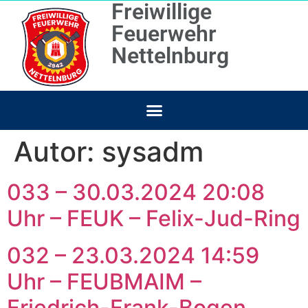
Freiwillige
Feuerwehr
Nettelnburg
Autor:
sysadm
033 – 30.03.2024 20:08
Uhr – FEUK – Felix-Jud-Ring
032 – 23.03.2024 14:59
Uhr – FEUBMAIM –
Friedrich-Frank-Bogen